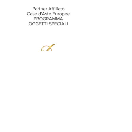
Partner Affiliato
Case d'Aste Europee
PROGRAMMA
OGGETTI SPECIALI
Recensioni
Cosa dicono i clienti di noi
Intervista
tra "I migliori consulenti marketing"
PER IL RILANCIO DELLA TUA