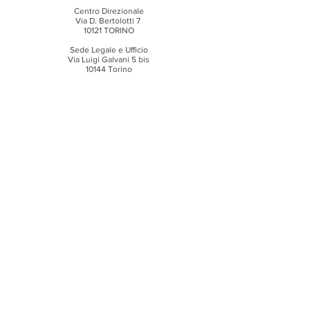
Centro Direzionale
Via D. Bertolotti 7
10121 TORINO
Sede Legale e Ufficio
Via Luigi Galvani 5 bis
10144 Torino
P.Iva IT12016610011
Email:
info@marketsandstrategy.com
Partner Affiliato
Case d'Aste Europee
PROGRAMMA
OGGETTI SPECIALI