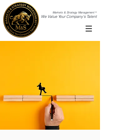
Markets & Strategy Management
®
We Value Your Company's Talent